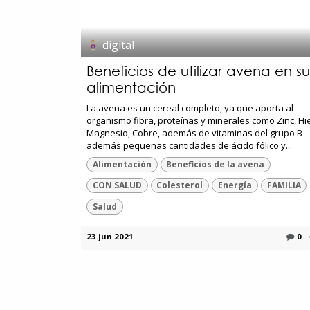
digital
Beneficios de utilizar avena en su
alimentación
La avena es un cereal completo, ya que aporta al
organismo fibra, proteínas y minerales como Zinc, Hie
Magnesio, Cobre, además de vitaminas del grupo B
además pequeñas cantidades de ácido fólico y...
Alimentación
Beneficios de la avena
CON SALUD
Colesterol
Energía
FAMILIA
Salud
23 jun 2021
0