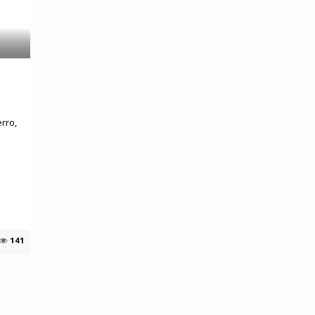
rro,
Suyapa Medios, es una multiplataforma de
comunicación católica en Honduras,
promovida por la Fundación para la Educación
y la Comunicación Social.
141
Política y privacidad