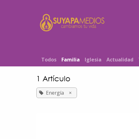
Ir al contenido
Inicio
T​od​​os
Familia
Iglesia
Actualidad
1 Artículo
Energía
×