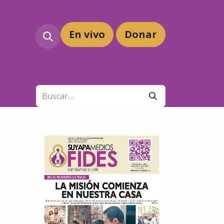
En vivo
Dona
r