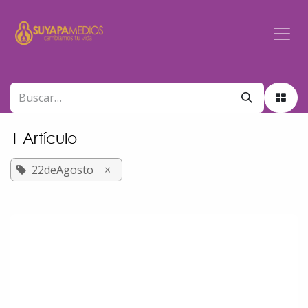
Ir al contenido
1 Artículo
22deAgosto
×