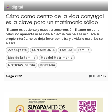
digital
Cristo como centro de la vida conyugal
es la clave para un matrimonio sólido
“El amor es paciente y muestra comprensión. El amor no tiene
celos, no aparenta ni se infla. No actúa con bajeza ni busca su
propio interés, no se deja llevar por la ira y olvida lo malo. No se
alegra...
22deAgosto
CON ARMONÍA
FAMILIA
Familia
Mes de la Familia
Mes del Matrimonio
NOTICIAS IGLESIA
PORTADA
6 ago 2022
0
135