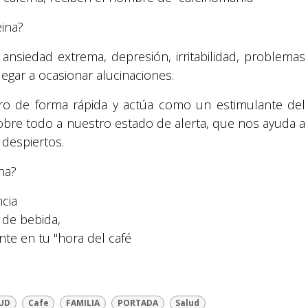
eina?
 ansiedad extrema, depresión, irritabilidad, problemas
egar a ocasionar alucinaciones.
bro de forma rápida y actúa como un estimulante del
sobre todo a nuestro estado de alerta, que nos ayuda a
despiertos.
Suyapa Medios, es una multiplataforma de
comunicación católica en Honduras,
ína?
promovida por la Fundación para la Educación
ncia
y la Comunicación Social.
o de bebida,
nte en tu "hora del café
Política y privacidad
UD
Cafe
FAMILIA
PORTADA
Salud