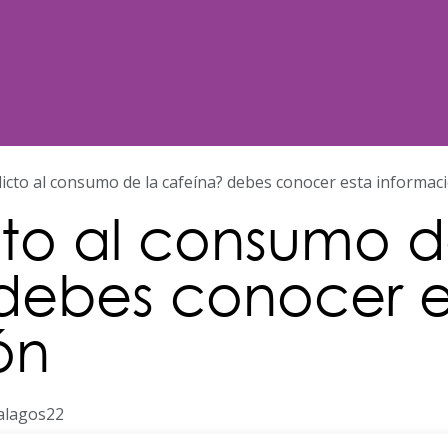
Noticias
Nosotros
Programación
dicto al consumo de la cafeína? debes conocer esta informac
cto al consumo d
debes conocer e
ón
nalagos22