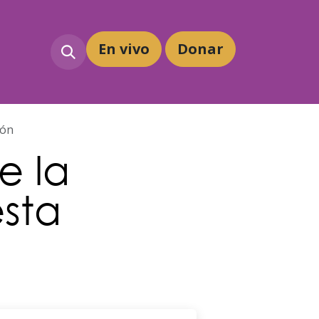
En vivo
Dona
r
ión
e la
sta