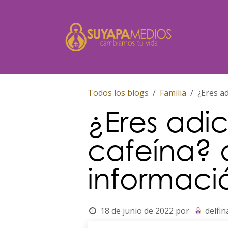
Ir al contenido
Inicio
Todos los blogs
Familia
¿Eres a
¿Eres adi
cafeína? 
informaci
18 de junio de 2022
por
delfi