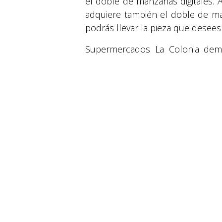
el doble de manzanas digitales. A
adquiere también el doble de man
podrás llevar la pieza que desees
© 2026 Suyapa Medios. Todos los derechos 
Supermercados La Colonia demu
importante para su crecimiento 
estos 47 años.
en
Familia
#
FAMILIA
La Colonia