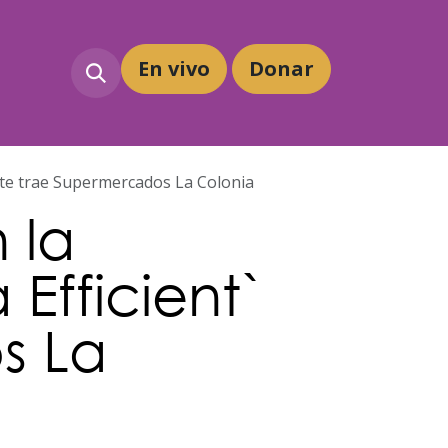
En vivo
Dona
r
que te trae Supermercados La Colonia
 la
 Efficient`
s La