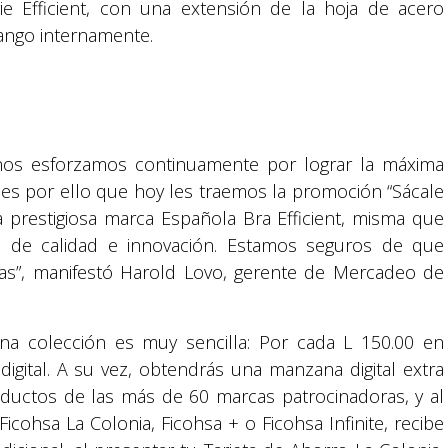
rie Efficient, con una extensión de la hoja de acero
ango internamente.
nos esforzamos continuamente por lograr la máxima
, es por ello que hoy les traemos la promoción “Sácale
la prestigiosa marca Española Bra Efficient, misma que
Suyapa Medios, es una multiplataforma de
s de calidad e innovación. Estamos seguros de que
comunicación católica en Honduras,
eñas”, manifestó Harold Lovo, gerente de Mercadeo de
promovida por la Fundación para la Educación
y la Comunicación Social.
ina colección es muy sencilla: Por cada L 150.00 en
Política y privacidad
gital. A su vez, obtendrás una manzana digital extra
ductos de las más de 60 marcas patrocinadoras, y al
Ficohsa La Colonia, Ficohsa + o Ficohsa Infinite, recibe