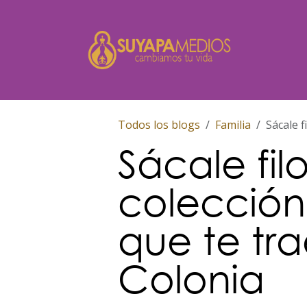
Ir al contenido
Inicio
Todos los blogs
Familia
Sácale f
Sácale fil
colección 
que te tr
Colonia