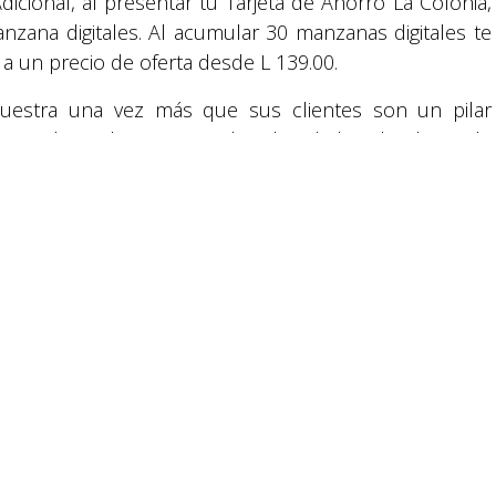
dicional, al presentar tu Tarjeta de Ahorro La Colonia,
zana digitales. Al acumular 30 manzanas digitales te
 a un precio de oferta desde L 139.00.
reservados.
estra una vez más que sus clientes son un pilar
y agradece el apoyo que han brindado a los largo de