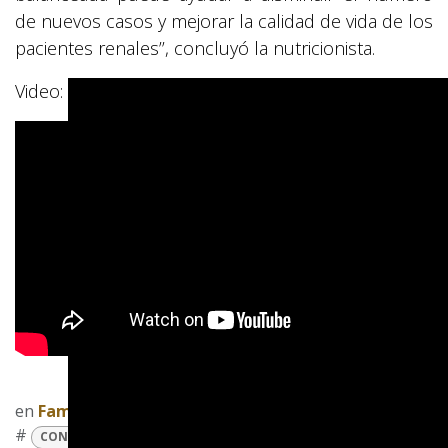
de nuevos casos y mejorar la calidad de vida de los
pacientes renales’’, concluyó la nutricionista.
Video:
">
en
Familia
#
CON SALUD
FAMILIA
PORTADA