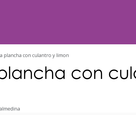
Noticias
Nosotros
Programación
la plancha con culantro y limon
 plancha con cul
almedina