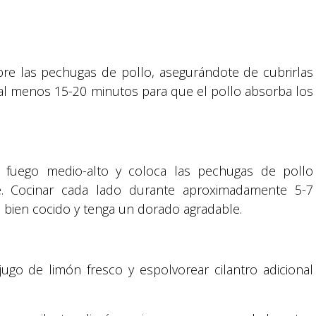
bre las pechugas de pollo, asegurándote de cubrirlas
al menos 15-20 minutos para que el pollo absorba los
Suyapa Medios, es una multiplataforma de
comunicación católica en Honduras,
promovida por la Fundación para la Educación
y la Comunicación Social.
 a fuego medio-alto y coloca las pechugas de pollo
te. Cocinar cada lado durante aproximadamente 5-7
é bien cocido y tenga un dorado agradable.
Política y privacidad
go de limón fresco y espolvorear cilantro adicional