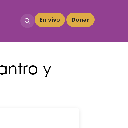
En vivo
Dona
r
antro y