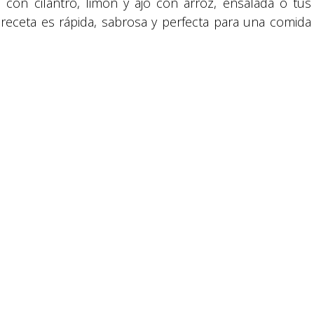
ha con cilantro, limón y ajo con arroz, ensalada o tus
reservados.
receta es rápida, sabrosa y perfecta para una comida