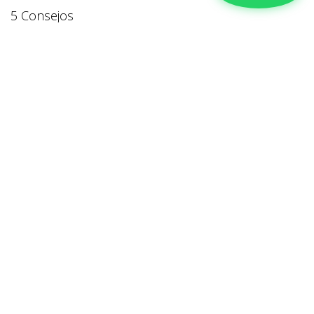
5 Consejos
Para conseguir paz interior, se puede hacer desde
la intimidad del corazón, con un gesto, una
oración, o buscar en las Sagradas Escrituras
versículos que lleven a la persona a reflexionar
sobre lo importante de poner en práctica el
perdón y perdonar.
De interés:
https://suyapamedios.hn/las-virtudes-josefinas-
son-claves-para-vivir-la-cuaresma/
en
Familia
#
CON ARMONÍA
Cuaresma 2021
FAMILIA
Honduras
NOTICIAS IGLESIA
Perdonar
Perdón
COMPARTIR