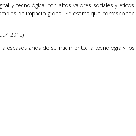
y la Comunicación Social.
tal y tecnológica, con altos valores sociales y éticos.
mbios de impacto global. Se estima que corresponde
Política y privacidad
994-2010)
reservados.
a escasos años de su nacimiento, la tecnología y los
us vidas.
almente)
lo XXI. Son un grupo de la sociedad altamente ligada a
on verdaderos expertos, a pesar de que la gran mayoría
A