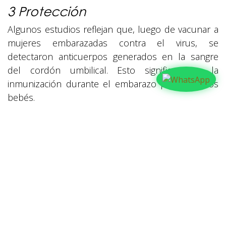
3 Protección
Algunos estudios reflejan que, luego de vacunar a
mujeres embarazadas contra el virus, se
detectaron anticuerpos generados en la sangre
del cordón umbilical. Esto significa que la
inmunización durante el embarazo protege a los
bebés.
en
Familia
#
Actualidad
CON SALUD
COVID
Embarazadas
FAMILIA
Honduras
Mujeres
COMPARTIR