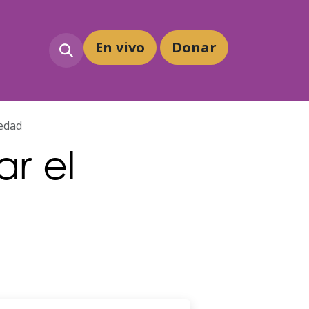
En vivo
Dona
r
 edad
r el
e