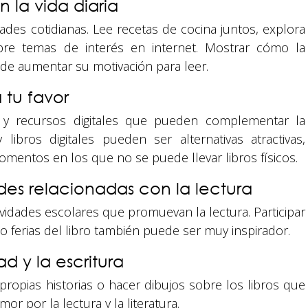
n la vida diaria
dades cotidianas. Lee recetas de cocina juntos, explora
re temas de interés en internet. Mostrar cómo la
puede aumentar su motivación para leer.
a tu favor
Suyapa Medios, es una multiplataforma de
s y recursos digitales que pueden complementar la
comunicación católica en Honduras,
y libros digitales pueden ser alternativas atractivas,
promovida por la Fundación para la Educación
y la Comunicación Social.
omentos en los que no se puede llevar libros físicos.
ades relacionadas con la lectura
Política y privacidad
ctividades escolares que promuevan la lectura. Participar
ferias del libro también puede ser muy inspirador.
d y la escritura
 propias historias o hacer dibujos sobre los libros que
r por la lectura y la literatura.