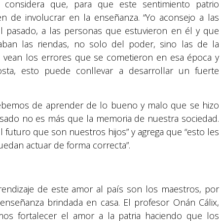
, considera que, para que este sentimiento patrio
 de involucrar en la enseñanza. “Yo aconsejo a las
l pasado, a las personas que estuvieron en él y que
ban las riendas, no solo del poder, sino las de la
os vean los errores que se cometieron en esa época y
sta, esto puede conllevar a desarrollar un fuerte
ebemos de aprender de lo bueno y malo que se hizo
asado no es más que la memoria de nuestra sociedad.
 futuro que son nuestros hijos” y agrega que “esto les
uedan actuar de forma correcta”.
rendizaje de este amor al país son los maestros, por
Suyapa Medios, es una multiplataforma de
enseñanza brindada en casa. El profesor Onán Cálix,
comunicación católica en Honduras,
os fortalecer el amor a la patria haciendo que los