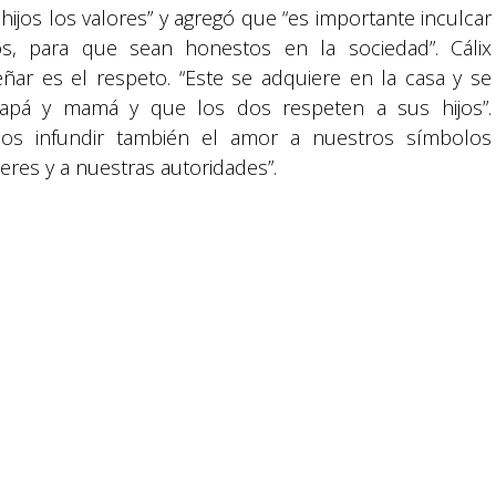
promovida por la Fundación para la Educación
hijos los valores” y agregó que “es importante inculcar
y la Comunicación Social.
s, para que sean honestos en la sociedad”. Cálix
ñar es el respeto. “Este se adquiere en la casa y se
Política y privacidad
papá y mamá y que los dos respeten a sus hijos”.
os infundir también el amor a nuestros símbolos
res y a nuestras autoridades”.
reservados.
RMONÍA
FAMILIA
Honduras
Mes patrio
PORTADA