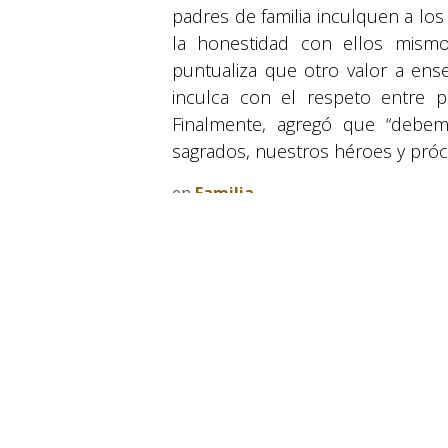
padres de familia inculquen a los 
la honestidad con ellos mismo
puntualiza que otro valor a ense
inculca con el respeto entre 
Finalmente, agregó que “debem
sagrados, nuestros héroes y próce
© 2026 Suyapa Medios. Todos los derechos 
en
Familia
#
Actualidad
Bicentenario
CON A
Patria