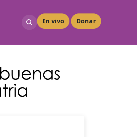
En vivo
Dona
r
 buenas
tria