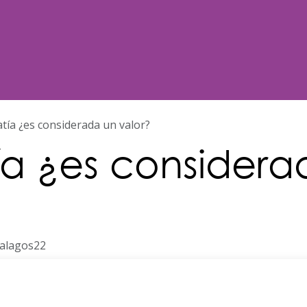
Noticias
Nosotros
Programación
tía ¿es considerada un valor?
a ¿es considera
nalagos22