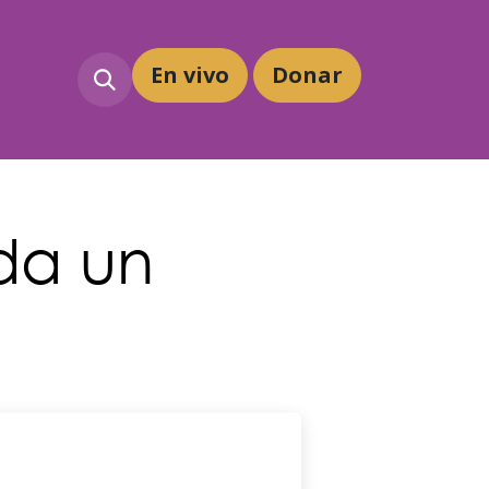
En vivo
Dona
r
da un