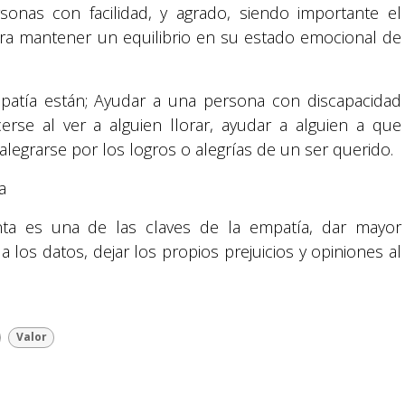
onas con facilidad, y agrado, siendo importante el
ara mantener un equilibrio en su estado emocional de
atía están; Ayudar a una persona con discapacidad
ecerse al ver a alguien llorar, ayudar a alguien a que
legrarse por los logros o alegrías de un ser querido.
Suyapa Medios, es una multiplataforma de
comunicación católica en Honduras,
a
promovida por la Fundación para la Educación
y la Comunicación Social.
nta es una de las claves de la empatía, dar mayor
 los datos, dejar los propios prejuicios y opiniones al
Política y privacidad
Valor