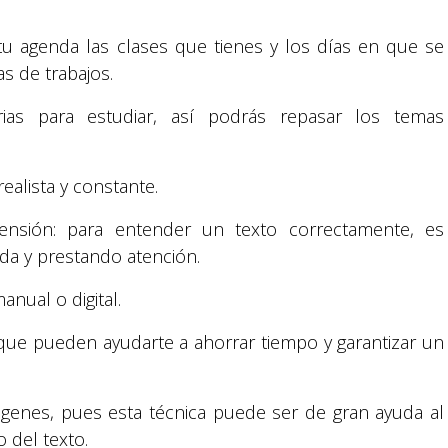
n tu agenda las clases que tienes y los días en que se
s de trabajos.
ias para estudiar, así podrás repasar los temas
ealista y constante.
rensión: para entender un texto correctamente, es
da y prestando atención.
nual o digital.
Suyapa Medios, es una multiplataforma de
que pueden ayudarte a ahorrar tiempo y garantizar un
comunicación católica en Honduras,
promovida por la Fundación para la Educación
y la Comunicación Social.
ágenes, pues esta técnica puede ser de gran ayuda al
 del texto.