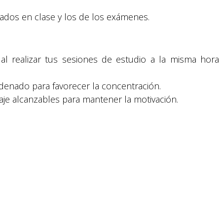
Política y privacidad
onados en clase y los de los exámenes.
 al realizar tus sesiones de estudio a la misma hora
denado para favorecer la concentración.
reservados.
je alcanzables para mantener la motivación.
ses para obtener información más clara y completa.
a de 30 minutos antes de iniciar tus actividades
 necesita recuperación y descanso.