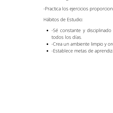
-Practica los ejercicios proporci
Hábitos de Estudio:
-Sé constante y disciplinado
todos los días.
-Crea un ambiente limpio y or
© 2026 Suyapa Medios. Todos los derechos 
-Establece metas de aprendiza
-Participa activamente en cla
-Considera tomar una siest
académicas, ya que el cuerpo
en
Familia
#
CON EDUCACIÓN
FAMILIA