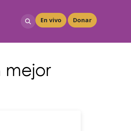
En vivo
Dona
r
n mejor