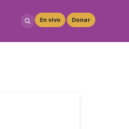
En vivo
Dona
r