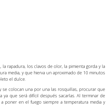
 la rapadura, los clavos de olor, la pimienta gorda y la
tura media, y que hierva un aproximado de 10 minutos
Suyapa Medios, es una multiplataforma de
comunicación católica en Honduras,
eto el dulce.
promovida por la Fundación para la Educación
 y se colocan una por una las rosquillas, procurar que
y la Comunicación Social.
ya que será difícil después sacarlas. Al terminar de
en a poner en el fuego siempre a temperatura media y
Política y privacidad