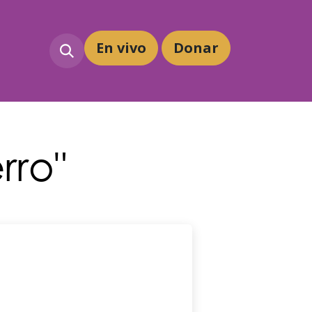
En vivo
Dona
r
rro"