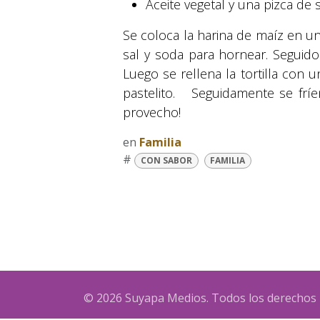
Aceite vegetal y una pizca de
Se coloca la harina de maíz en u
sal y soda para hornear. Seguido
Luego se rellena la tortilla con
pastelito. Seguidamente se fríe
provecho!
en
Familia
#
CON SABOR
FAMILIA
© 2026 Suyapa Medios. Todos los derechos 