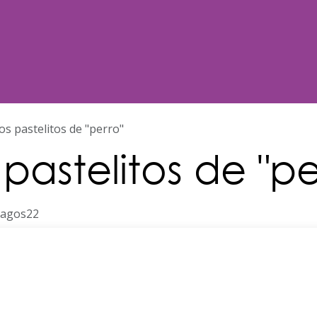
Noticias
Nosotros
Programación
os pastelitos de "perro"
 pastelitos de "pe
alagos22