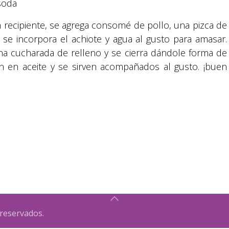
 soda
n recipiente, se agrega consomé de pollo, una pizca de
 se incorpora el achiote y agua al gusto para amasar.
 una cucharada de relleno y se cierra dándole forma de
Suyapa Medios, es una multiplataforma de
n en aceite y se sirven acompañados al gusto. ¡buen
comunicación católica en Honduras,
promovida por la Fundación para la Educación
y la Comunicación Social.
Política y privacidad
reservados.