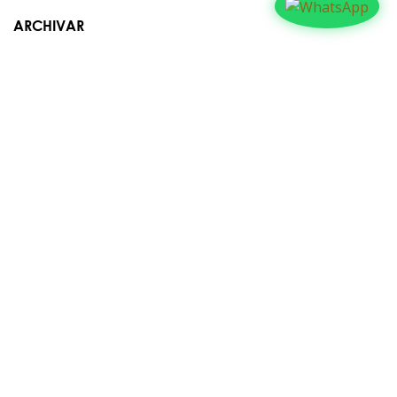
ARCHIVAR
Contáctanos​​
Suyapa Medios, es una multiplataforma de
comunicación católica en Honduras, promovida por la
Fundación para la Educación y la Comunicación Social.