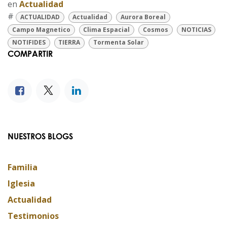
en
Actualidad
#
ACTUALIDAD
Actualidad
Aurora Boreal
Campo Magnetico
Clima Espacial
Cosmos
NOTICIAS
NOTIFIDES
TIERRA
Tormenta Solar
COMPARTIR
NUESTROS BLOGS
Familia
Iglesia
Actualidad
Testimonios