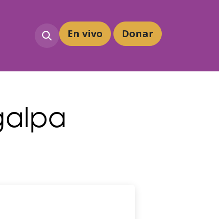
En vivo
Dona
r
galpa