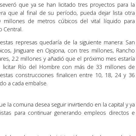
 aseveró que ya se han licitado tres proyectos para la
a que al final de su período, pueda dejar lista otra
0 millones de metros cúbicos del vital líquido para
o Central.
 estas represas quedaría de la siguiente manera: San
cos, Jiniguare en Ojojona, con tres millones, Rancho
nares, 2.2 millones y añadió que el próximo mes estaría
r licitar Río del Hombre con más de 33 millones de
stas construcciones finalicen entre 10, 18, 24 y 36
do a cada embalse.
e la comuna desea seguir invirtiendo en la capital y ya
s listas para continuar generando empleos directos e
Suyapa Medios, es una multiplataforma de
comunicación católica en Honduras,
promovida por la Fundación para la Educación
y la Comunicación Social.