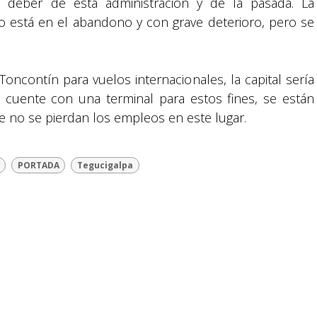
 deber de esta administración y de la pasada. La
to está en el abandono y con grave deterioro, pero se
Política y privacidad
.
Toncontín para vuelos internacionales, la capital sería
 cuente con una terminal para estos fines, se están
e no se pierdan los empleos en este lugar.
reservados.
PORTADA
Tegucigalpa