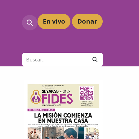
En vivo
Dona
r