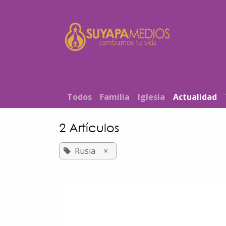
Ir al contenido
Inicio
T​od​​os
Familia
Iglesia
Actualidad
2 Artículos
Rusia
×