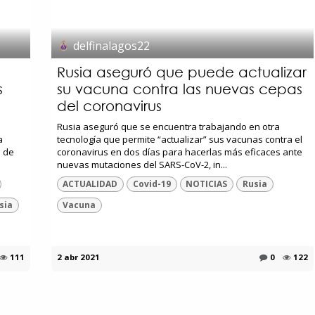
delfinalagos22
Rusia aseguró que puede actualizar
s
su vacuna contra las nuevas cepas
del coronavirus
Rusia aseguró que se encuentra trabajando en otra
a
tecnología que permite “actualizar” sus vacunas contra el
s de
coronavirus en dos días para hacerlas más eficaces ante
nuevas mutaciones del SARS-CoV-2, in...
ACTUALIDAD
Covid-19
NOTICIAS
Rusia
sia
Vacuna
111
2 abr 2021
0
122