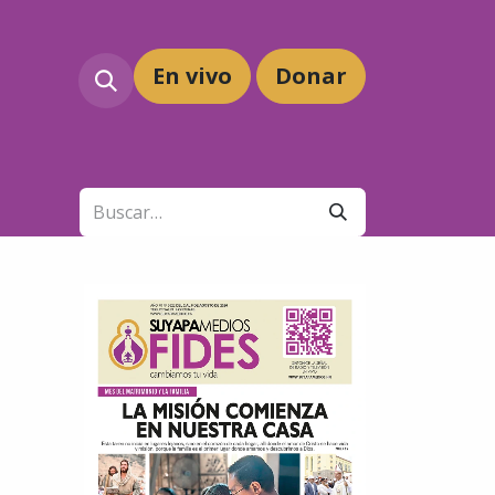
En vivo
Dona
r