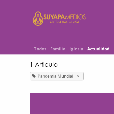
Ir al contenido
Inicio
T​od​​os
Familia
Iglesia
Actualidad
1 Artículo
Pandemia Mundial
×