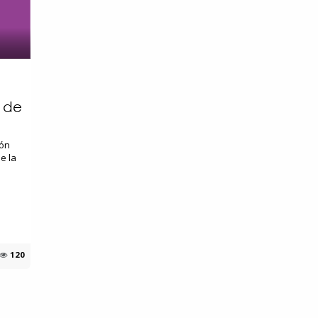
a
o de
ión
e la
120