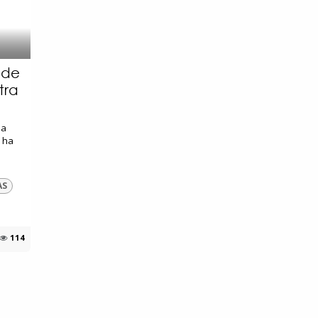
 de
tra
ma
 ha
AS
114