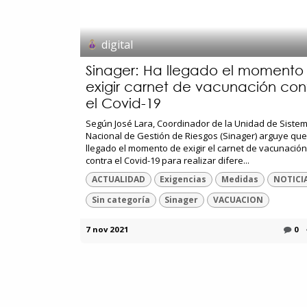
digital
Sinager: Ha llegado el momento
exigir carnet de vacunación con
el Covid-19
Según José Lara, Coordinador de la Unidad de Siste
Nacional de Gestión de Riesgos (Sinager) arguye que
llegado el momento de exigir el carnet de vacunación
contra el Covid-19 para realizar difere...
ACTUALIDAD
Exigencias
Medidas
NOTICI
Sin categoría
Sinager
VACUACION
7 nov 2021
0