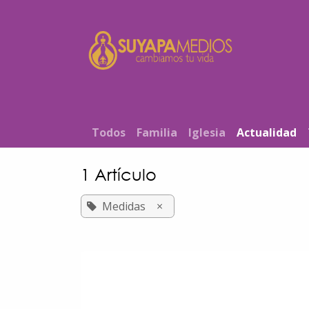
Ir al contenido
Inicio
T​od​​os
Familia
Iglesia
Actualidad
1 Artículo
Medidas
×