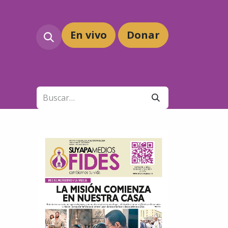
En vivo
Dona
r