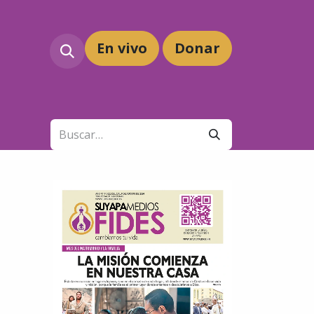
En vivo
Dona
r