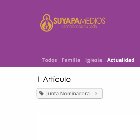
Ir al contenido
Inicio
T​od​​os
Familia
Iglesia
Actualidad
1 Artículo
Junta Nominadora
×