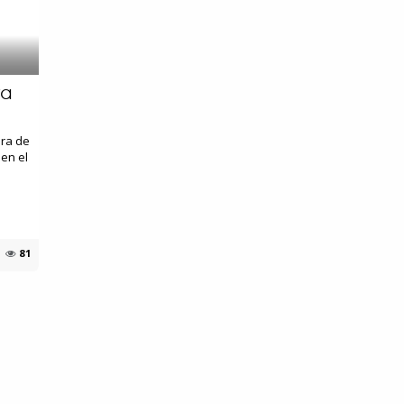
ra
era de
en el
81