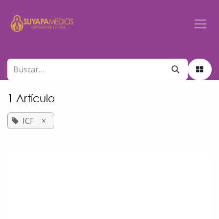
Ir al contenido
1 Artículo
ICF
×