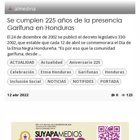
almedina
Se cumplen 225 años de la presencia
Garífuna en Honduras
El 24 de diciembre de 2002 se publicó el decreto legislativo 330-
2002, que estable que cada 12 de abril se conmemorara el Día de
la Etnia Negra Hondureña. "Es por eso que la comunidad
garífuna, desde ...
ACTUALIDAD
Actualidad
Aniversario 225
Celebración
Etnia Honduras
Garifunas
Honduras
Inclusión Social
NOTICIAS
NOTIFIDES
PORTADA
12 abr 2022
0
123