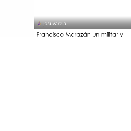
josuvarela
© 2026 Suyapa Medios. Todos los derechos 
Francisco Morazán un militar y
político hondureño
Francisco Morazán, fue un valiente militar, político, esc
pensador y hombre visionario que, por un periodo de
diez años, logró unir a los países de Centroamérica 
una sola república, cono...
ACTUALIDAD
Francisco Morazán
Hondureño
Militar
NOTICIAS
NOTIFIDES
Politico
Sin categoría
1 oct 2021
0