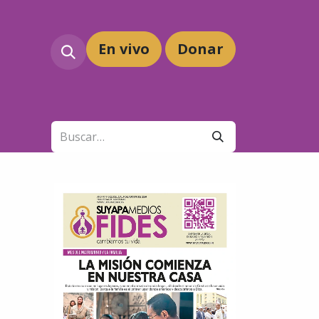
En vivo
Dona
r