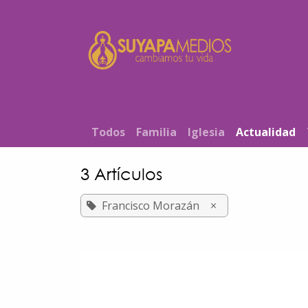
Ir al contenido
Inicio
T​od​​os
Familia
Iglesia
Actualidad
3 Artículos
Francisco Morazán
×