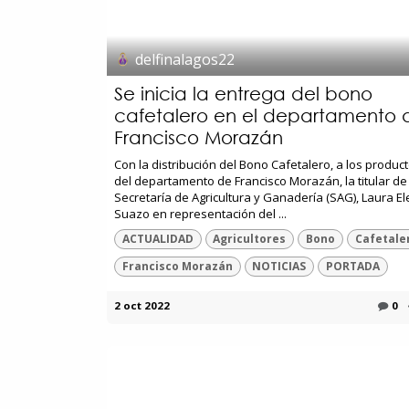
delfinalagos22
Se inicia la entrega del bono
cafetalero en el departamento 
Francisco Morazán
Con la distribución del Bono Cafetalero, a los produc
del departamento de Francisco Morazán, la titular de 
Secretaría de Agricultura y Ganadería (SAG), Laura E
Suazo en representación del ...
ACTUALIDAD
Agricultores
Bono
Cafetale
Francisco Morazán
NOTICIAS
PORTADA
2 oct 2022
0