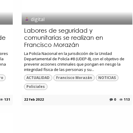
digital
Labores de seguridad y
de
comunitarias se realizan en
Francisco Morazán
tores
La Policía Nacional en la jurisdicción de la Unidad
la
Departamental de Policía #8 (UDEP-8), con el objetivo de
lena
prevenir acciones criminales que pongan en riesgo la
integridad física de las personas y su...
ro
ACTUALIDAD
Francisco Morazán
NOTICIAS
Policiales
131
22 feb 2022
0
113
Suyapa Medios, es una multiplataforma de
comunicación católica en Honduras,
promovida por la Fundación para la Educación
y la Comunicación Social.