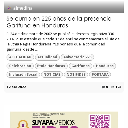
almedina
Se cumplen 225 años de la presencia
Garífuna en Honduras
El 24 de diciembre de 2002 se publicó el decreto legislativo 330-
2002, que estable que cada 12 de abril se conmemorara el Día de
la Etnia Negra Hondureña. "Es por eso que la comunidad
garífuna, desde ...
ACTUALIDAD
Actualidad
Aniversario 225
Celebración
Etnia Honduras
Garifunas
Honduras
Inclusión Social
NOTICIAS
NOTIFIDES
PORTADA
12 abr 2022
0
123