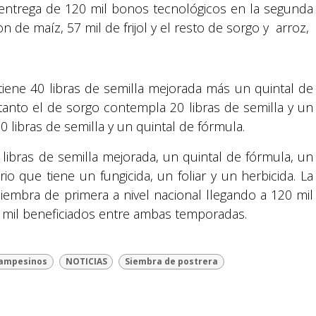
 entrega de 120 mil bonos tecnológicos en la segunda
 de maíz, 57 mil de frijol y el resto de sorgo y arroz,
ntiene 40 libras de semilla mejorada más un quintal de
n tanto el de sorgo contempla 20 libras de semilla y un
50 libras de semilla y un quintal de fórmula.
ibras de semilla mejorada, un quintal de fórmula, un
Suyapa Medios, es una multiplataforma de
comunicación católica en Honduras,
ario que tiene un fungicida, un foliar y un herbicida. La
promovida por la Fundación para la Educación
 siembra de primera a nivel nacional llegando a 120 mil
y la Comunicación Social.
 mil beneficiados entre ambas temporadas.
Política y privacidad
ampesinos
NOTICIAS
Siembra de postrera