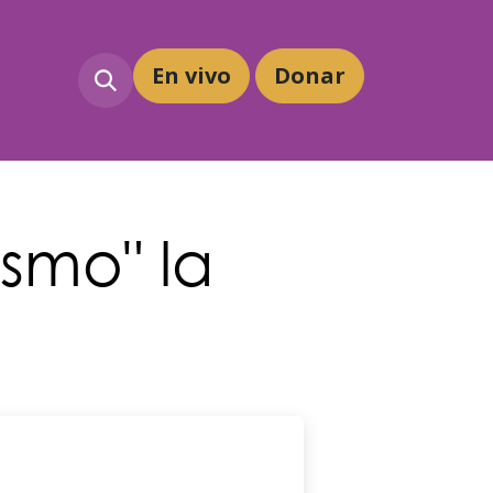
En vivo
Dona
r
ismo" la