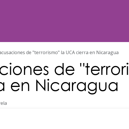
Noticias
Nosotros
Programación
acusaciones de "terrorismo" la UCA cierra en Nicaragua
iones de "terror
a en Nicaragua
rela