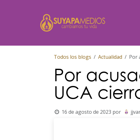
Ir al contenido
Inicio
Todos los blogs
Actualidad
Por 
Por acusac
UCA cierr
16 de agosto de 2023
por
jjva