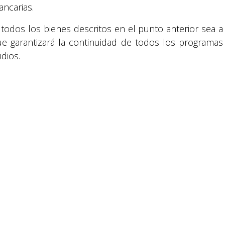
ancarias.
 todos los bienes descritos en el punto anterior sea a
ue garantizará la continuidad de todos los programas
udios.
Suyapa Medios, es una multiplataforma de
comunicación católica en Honduras,
promovida por la Fundación para la Educación
y la Comunicación Social.
Política y privacidad