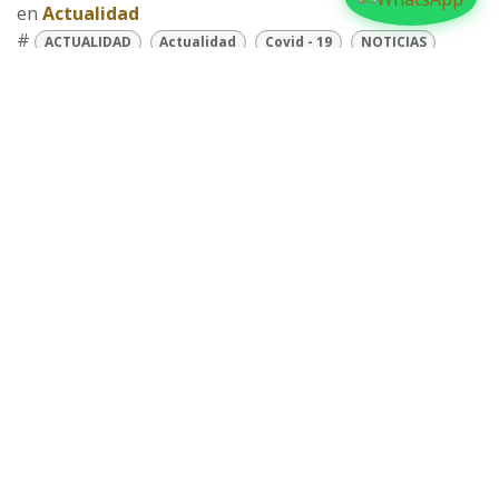
en
Actualidad
#
ACTUALIDAD
Actualidad
Covid - 19
NOTICIAS
Policía Nacional
Prevención
COMPARTIR
NUESTROS BLOGS
Familia
Iglesia
Actualidad
Testimonios
Editorial