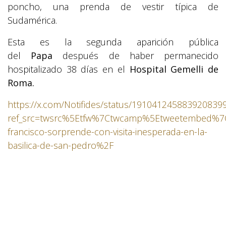
poncho, una prenda de vestir típica de
Sudamérica.
Esta es la segunda aparición pública
del
Papa
después de haber permanecido
hospitalizado 38 días en el
Hospital Gemelli de
Roma.
https://x.com/Notifides/status/191041245883920839
ref_src=twsrc%5Etfw%7Ctwcamp%5Etweetembed%7
francisco-sorprende-con-visita-inesperada-en-la-
basilica-de-san-pedro%2F