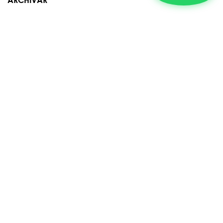
Contáctanos​​
Suyapa Medios, es una multiplataforma de
comunicación católica en Honduras, promovida por la
Fundación para la Educación y la Comunicación Social.