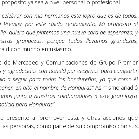
propósito ya sea a nivel personal o profesional.
 celebrar con mis hermanos este logro que es de todos,
Premier por este cálido recibimiento. Mi propósito al
ella, quiero que pintemos una nueva cara de esperanza, y
estras grandezas, porque todos llevamos grandezas,
nald con mucho entusiasmo.
te de Mercadeo y Comunicaciones de Grupo Premier
Suyapa Medios, es una multiplataforma de
 y agradecidos con Ronald por elegirnos para compartir
comunicación católica en Honduras,
promovida por la Fundación para la Educación
mplo a seguir para todos los hondureños, ya que como él
y la Comunicación Social.
ponen en alto el nombre de Honduras”
Asimismo añadió
mos junto a nuestros colaboradores a este gran logro
noticia para Honduras”
Política y privacidad
e presente al promover esta, y otras acciones que
de las personas, como parte de su compromiso con sus
reservados.