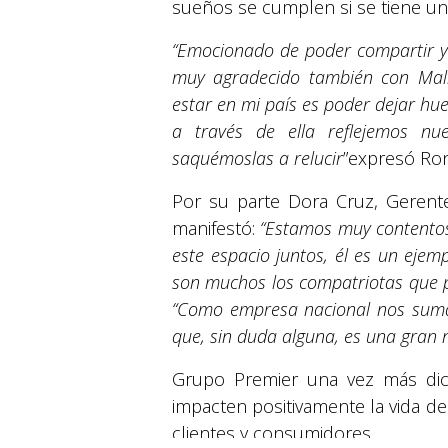
sueños se cumplen si se tiene un 
“Emocionado de poder compartir y
muy agradecido también con Mall 
estar en mi país es poder dejar hu
a través de ella reflejemos nu
saquémoslas a relucir
”expresó Ro
Por su parte Dora Cruz, Geren
manifestó:
“Estamos muy contentos
este espacio juntos, él es un eje
son muchos los compatriotas que 
“Como empresa nacional nos suma
que, sin duda alguna, es una gran 
Grupo Premier una vez más dic
impacten positivamente la vida 
© 2026 Suyapa Medios. Todos los derechos 
clientes y consumidores.