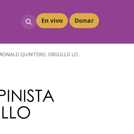
En vivo
Dona
r
ONALD QUINTERO, ORGULLO LOCAL
INISTA
ULLO