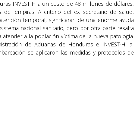
promovida por la Fundación para la Educación
duras INVEST-H a un costo de 48 millones de dólares,
y la Comunicación Social.
de lempiras. A criterio del ex secretario de salud,
 atención temporal, significaran de una enorme ayuda
Política y privacidad
 sistema nacional sanitario, pero por otra parte resalta
 atender a la población víctima de la nueva patología.
istración de Aduanas de Honduras e INVEST-H, al
reservados.
barcación se aplicaron las medidas y protocolos de
ntación correspondiente, o sea el manifestó de carga,
ación de la mercancía. Se espera que en los 39
tal 78 vengan los dos hospitales móviles con todo el
 utilizado en los próximos días al ser instalados por
os predios ya asignados y destinados, mismos que a
no cuenta con los estándares y condiciones de operación
les Móviles
NOTICIAS
Turquia