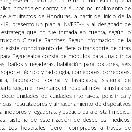
regrese el dinero por parte del contratista o que la
lica, proceda en contra de él, por incumplimiento de
de Arquitectos de Honduras, a partir del inicio de la
d-19, presentó un plan a INVEST-H y al designado de
 estrategia que no fue tomada en cuenta, según lo
strucción Gizzelle Sánchez. Según información de la
 existe conocimiento del flete o transporte de otras
 para Tegucigalpa consta de módulos para una clínica
ias, baños y regaderas, habitación para doctores, seis
 soporte técnico y radiología, comedores, corredores,
acia, laboratorio, cocina y lavaplatos, sistema de
rte según el inventario, el hospital móvil a instalarse
oce unidades de cuidados intensivos, policlínica y
ncias, resucitadores y almacenamiento de dispositivos
, inodoros y regaderas, y espacio para el staff médico,
Suyapa Medios, es una multiplataforma de
gas, sistema de esterilización de desechos médicos,
comunicación católica en Honduras,
os. Los hospitales fueron comprados a través de