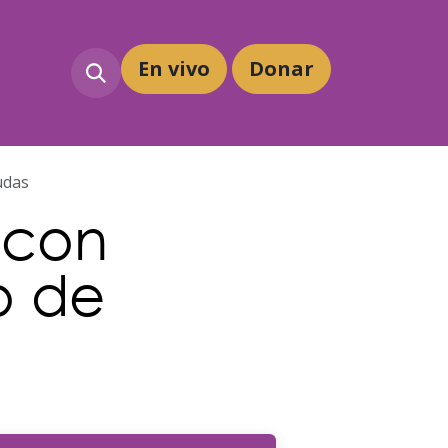
En vivo
Dona
r
udas
 con
o de