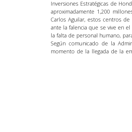
Inversiones Estratégicas de Hon
aproximadamente 1,200 millones 
Carlos Aguilar, estos centros de
ante la falencia que se vive en el
la falta de personal humano, para
Según comunicado de la Admin
© 2026 Suyapa Medios. Todos los derechos 
momento de la llegada de la em
bioseguridad, revisión de docume
para proceder a la desembarc
contenedores doble, siendo en to
equipo médico que estaría siendo
técnicos internacionales, en l
criterio del Ministerio Público, 
para un centro hospitalario.
en
Actualidad
#
ACTUALIDAD
Actualidad
Hospita