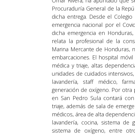
Omar Rivera, ha apuntado que se 
Procuraduría General de la Repúb
dicha entrega. Desde el Colegio 
emergencia nacional por el Covi
dicha emergencia en Honduras,
relata la profesional de la con
Marina Mercante de Honduras, no
embarcaciones. El hospital móvil
médica y triaje, altas dependenc
unidades de cuidados intensivos,
lavandería, staff médico, farm
generación de oxígeno. Por otra pa
en San Pedro Sula contará con d
triaje, además de sala de emerge
médicos, área de alta dependencia
lavandería, cocina, sistema de 
sistema de oxígeno, entre otr