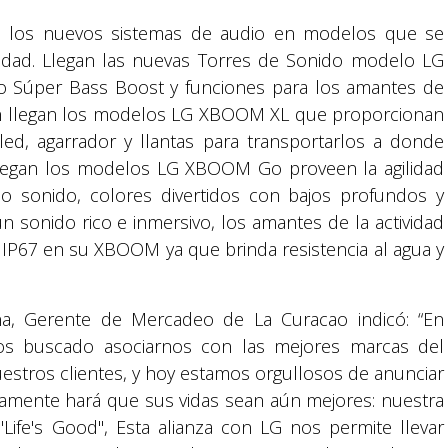
on los nuevos sistemas de audio en modelos que se
idad. Llegan las nuevas Torres de Sonido modelo LG
 Súper Bass Boost y funciones para los amantes de
én llegan los modelos LG XBOOM XL que proporcionan
led, agarrador y llantas para transportarlos a donde
 llegan los modelos LG XBOOM Go proveen la agilidad
 sonido, colores divertidos con bajos profundos y
n sonido rico e inmersivo, los amantes de la actividad
Suyapa Medios, es una multiplataforma de
ón IP67 en su XBOOM ya que brinda resistencia al agua y
comunicación católica en Honduras,
promovida por la Fundación para la Educación
y la Comunicación Social.
na, Gerente de Mercadeo de La Curacao indicó: “En
s buscado asociarnos con las mejores marcas del
Política y privacidad
estros clientes, y hoy estamos orgullosos de anunciar
ramente hará que sus vidas sean aún mejores: nuestra
Life's Good", Esta alianza con LG nos permite llevar