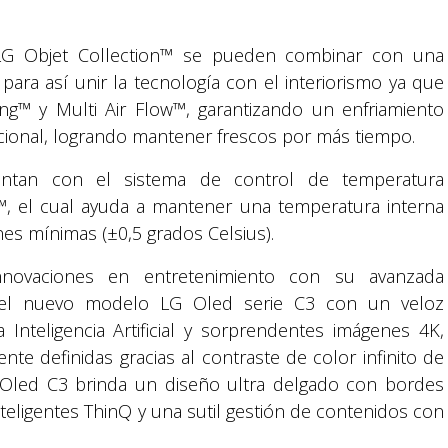
LG Objet Collection™ se pueden combinar con una
ara así unir la tecnología con el interiorismo ya que
ng™ y Multi Air Flow™, garantizando un enfriamiento
cional, logrando mantener frescos por más tiempo.
uentan con el sistema de control de temperatura
g™, el cual ayuda a mantener una temperatura interna
nes mínimas (±0,5 grados Celsius).
nnovaciones en entretenimiento con su avanzada
ga el nuevo modelo LG Oled serie C3 con un veloz
nteligencia Artificial y sorprendentes imágenes 4K,
te definidas gracias al contraste de color infinito de
 Oled C3 brinda un diseño ultra delgado con bordes
nteligentes ThinQ y una sutil gestión de contenidos con