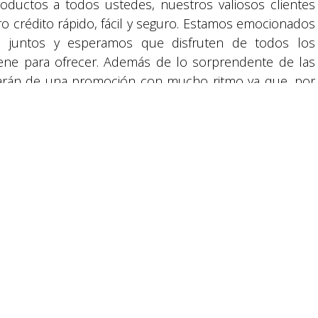
roductos a todos ustedes, nuestros valiosos clientes
ro crédito rápido, fácil y seguro. Estamos emocionados
 juntos y esperamos que disfruten de todos los
tiene para ofrecer. Además de lo sorprendente de las
reservados.
rutarán de una promoción con mucho ritmo ya que, por
 y video, LG y La Curacao llevará a sus consumidores
o quien se presentará el próximo 28 de octubre en
todos los hondureños a participar”
ductos LG y sus promociones especiales, acércate a
 La Curacao del país, visita el sitio web
as o comunícate a través del WhatsApp 3291-5052.
s