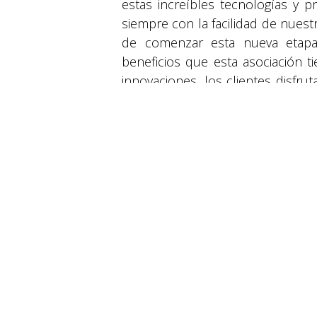
estas increíbles tecnologías y p
siempre con la facilidad de nuest
de comenzar esta nueva etapa
beneficios que esta asociación 
© 2026 Suyapa Medios. Todos los derechos 
innovaciones, los clientes disf
la compra de productos de audio
al concierto de Rauw Alejandr
Tegucigalpa, por lo que invitan a 
Para conocer más sobre los pro
cualquier punto de venta
www.lacuracaoonline.com/hondur
#LGObjetCollection #LGHondura