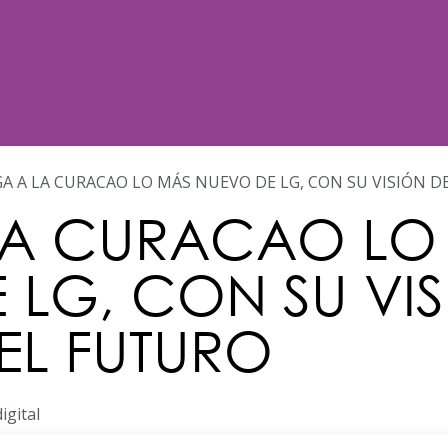
Noticias
Nosotros
Programación
GA A LA CURACAO LO MÁS NUEVO DE LG, CON SU VISIÓN 
LA CURACAO LO
 LG, CON SU VIS
L FUTURO
digital