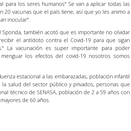
l para los seres humanos" Se van a aplicar todas las
n 20 vacunas que el país tiene, así que yo les animo a
Suyapa Medios, es una multiplataforma de
n inocular".
comunicación católica en Honduras,
promovida por la Fundación para la Educación
el Sponda, también acotó que es importante no olvidar
y la Comunicación Social.
ecibir el antídoto contra el Covid-19 para que sigan
s." La vacunación es super importante para poder
Política y privacidad
r menguar los efectos del covid-19 nosotros somos
luenza estacional a las embarazadas, población infantil
 la salud del sector público y privados, personas que
sonal técnico de SENASA, población de 2 a 59 años con
s mayores de 60 años.
reservados.