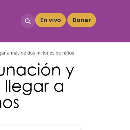
En vivo
Dona
r
gar a más de dos millones de niños
unación y
llegar a
ños