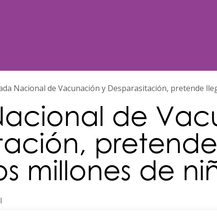
Noticias
Nosotros
Programación
ada Nacional de Vacunación y Desparasitación, pretende lle
acional de Vac
tación, pretende 
s millones de ni
l