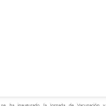
o se ha inaugurado la Jornada de Vacunación y