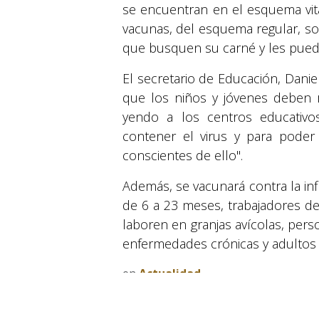
se encuentran en el esquema vita
vacunas, del esquema regular, so
que busquen su carné y les pueda
El secretario de Educación, Dani
que los niños y jóvenes deben r
yendo a los centros educativo
contener el virus y para pode
conscientes de ello".
Además, se vacunará contra la inf
de 6 a 23 meses, trabajadores de
laboren en granjas avícolas, per
enfermedades crónicas y adulto
© 2026 Suyapa Medios. Todos los derechos 
en
Actualidad
#
ACTUALIDAD
NOTICIAS