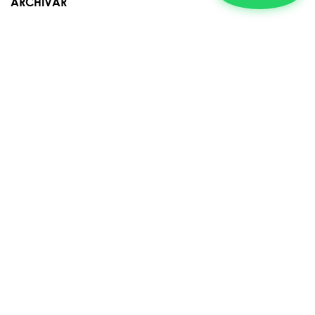
ARCHIVAR
Contáctanos​​
Suyapa Medios, es una multiplataforma de
comunicación católica en Honduras, promovida por la
Fundación para la Educación y la Comunicación Social.