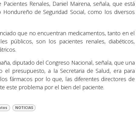
e Pacientes Renales, Daniel Mairena, señala, que está
uto Hondureño de Seguridad Social, como los diversos
nciado que no encuentran medicamentos, tanto en el
es públicos, son los pacientes renales, diabéticos,
tricos.
maña, diputado del Congreso Nacional, señala, que una
Suyapa Medios, es una multiplataforma de
 el presupuesto, a la Secretaria de Salud, era para
comunicación católica en Honduras,
los fármacos por lo que, las diferentes directores de
promovida por la Fundación para la Educación
nte este problema por el bien del paciente.
y la Comunicación Social.
Política y privacidad
ntos
NOTICIAS