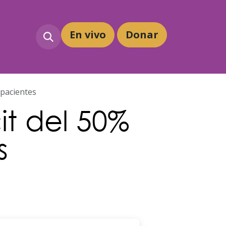
En vivo
Dona
r
 pacientes
it del 50%
s