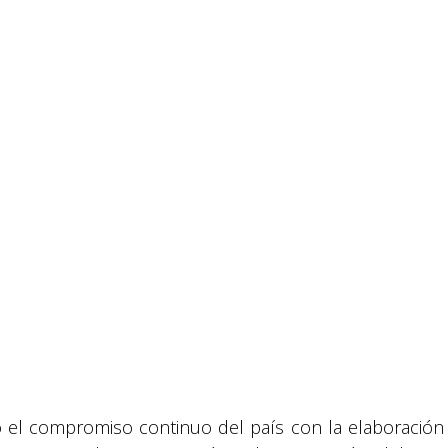
Suyapa Medios, es una multiplataforma de
comunicación católica en Honduras,
promovida por la Fundación para la Educación
y la Comunicación Social.
Política y privacidad
ó el compromiso continuo del país con la elaboración