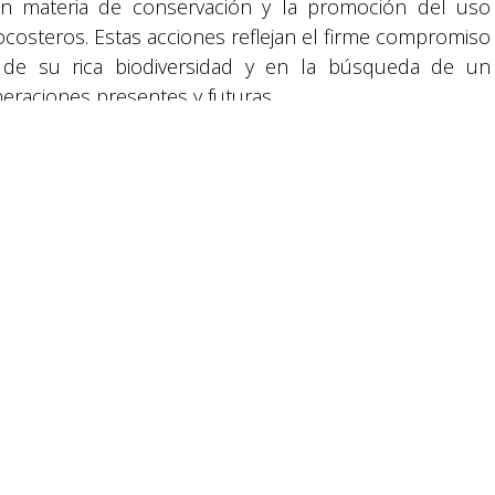
en materia de conservación y la promoción del uso
ocosteros. Estas acciones reflejan el firme compromiso
de su rica biodiversidad y en la búsqueda de un
reservados.
neraciones presentes y futuras.
acion de recursos naturales
Día de la Tierra
Honduras