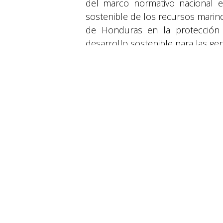
del marco normativo nacional 
sostenible de los recursos marin
de Honduras en la protección 
© 2026 Suyapa Medios. Todos los derechos 
desarrollo sostenible para las ge
en
Actualidad
#
ACTUALIDAD
Actualidad
Conserv
NOTICIAS