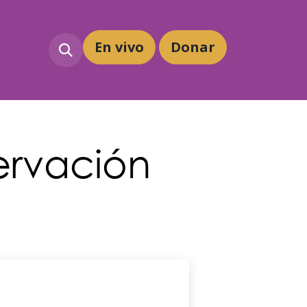
En vivo
Dona
r
ervación