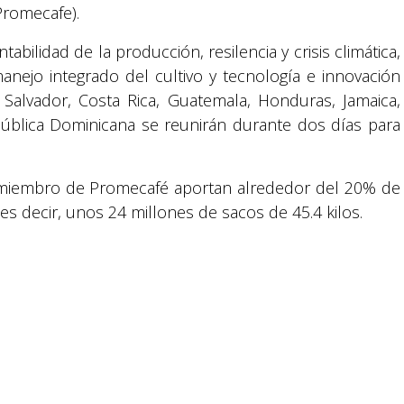
Promecafe).
tabilidad de la producción, resilencia y crisis climática,
manejo integrado del cultivo y tecnología e innovación
 Salvador, Costa Rica, Guatemala, Honduras, Jamaica,
ública Dominicana se reunirán durante dos días para
Suyapa Medios, es una multiplataforma de
comunicación católica en Honduras,
 miembro de Promecafé aportan alrededor del 20% de
promovida por la Fundación para la Educación
es decir, unos 24 millones de sacos de 45.4 kilos.
y la Comunicación Social.
Política y privacidad