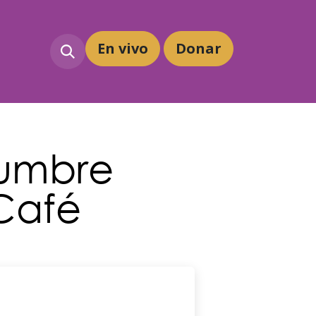
En vivo
Dona
r
Cumbre
 Café