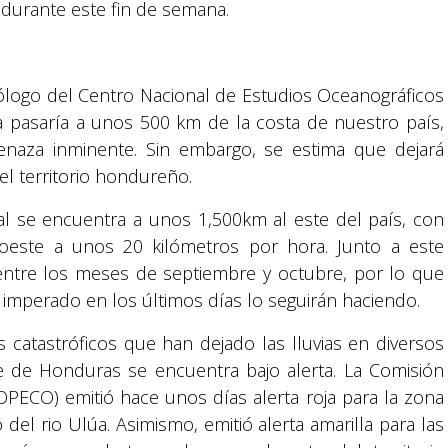
 durante este fin de semana.
ólogo del Centro Nacional de Estudios Oceanográficos
a pasaría a unos 500 km de la costa de nuestro país,
enaza inminente. Sin embargo, se estima que dejará
el territorio hondureño.
al se encuentra a unos 1,500km al este del país, con
oeste a unos 20 kilómetros por hora. Junto a este
ntre los meses de septiembre y octubre, por lo que
 imperado en los últimos días lo seguirán haciendo.
Suyapa Medios, es una multiplataforma de
s catastróficos que han dejado las lluvias en diversos
comunicación católica en Honduras,
te de Honduras se encuentra bajo alerta. La Comisión
promovida por la Fundación para la Educación
y la Comunicación Social.
PECO) emitió hace unos días alerta roja para la zona
o del rio Ulúa. Asimismo, emitió alerta amarilla para las