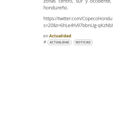
zonas centro, sur y occidente, 
hondureño.
https://twitter.com/CopecoHond
s=20&t=6hLe4Yv97bbnUg-qKzNb
en
Actualidad
#
ACTUALIDAD
NOTICIAS
© 2026 Suyapa Medios. Todos los derechos 