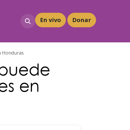
En vivo
Dona
r
en Honduras
 puede
nes en