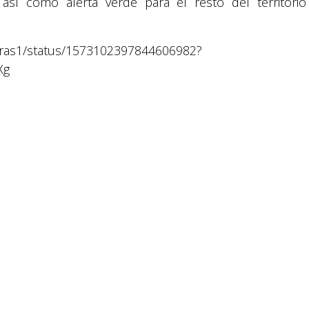
así como alerta verde para el resto del territorio
Política y privacidad
uras1/status/1573102397844606982?
Xg
reservados.