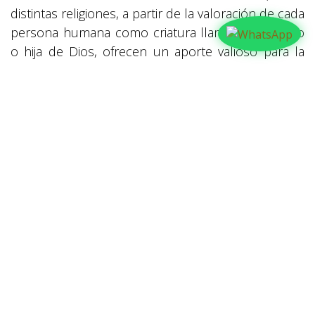
distintas religiones, a partir de la valoración de cada
persona humana como criatura llamada a ser hijo
o hija de Dios, ofrecen un aporte valioso para la
construcción de la fraternidad y para la defensa de
la justicia en la sociedad. El diálogo entre personas
de distintas religiones no se hace meramente por
diplomacia, amabilidad o tolerancia. Como
enseñaron los Obispos de India, «el objetivo del
diálogo es establecer amistad, paz, armonía y
compartir valores y experiencias morales y
espirituales en un espíritu de verdad y amor» dijo.
Puede leer y descargar
íntegramente la encíclica
aquí:
Hermanos todos
en
Actualidad