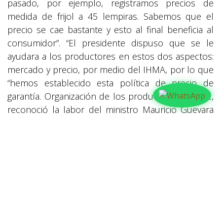
pasado, por ejemplo, registramos precios de
medida de frijol a 45 lempiras. Sabemos que el
precio se cae bastante y esto al final beneficia al
consumidor”. “El presidente dispuso que se le
ayudara a los productores en estos dos aspectos:
mercado y precio, por medio del IHMA, por lo que
“hemos establecido esta política de precio de
garantía. Organización de los productores Gómez,
reconoció la labor del ministro Mauricio Guevara
de la Secretaría de Agricultura y Ganadería (SAG),
de ir organizando desde hace tres años a los
productores de frijol en Cadenas Departamentales.
Por lo que, en la actualidad se tiene en Olancho, El
Paraíso, Yoro, Francisco Morazán y se está
trabajando con Comayagua y Santa Bárbara. “Hay
una mejor capacidad negociadora por medio de
estas cadenas”, aseguró.