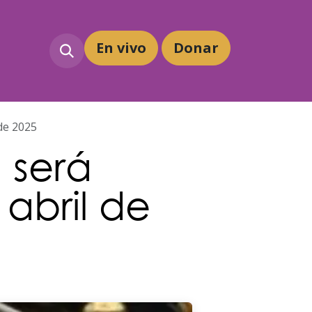
En vivo
Dona
r
 de 2025
 será
 abril de