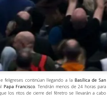
de feligreses continúan llegando a la
Basílica de San
al
Papa Francisco
. Tendrán menos de 24 horas para
ue los ritos de cierre del féretro se llevarán a cabo