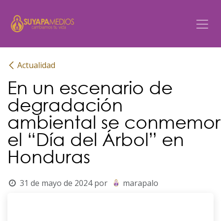
Ir al contenido
Actualidad
En un escenario de
degradación
ambiental se conmemo
el “Día del Árbol” en
Honduras
31 de mayo de 2024
por
marapalo