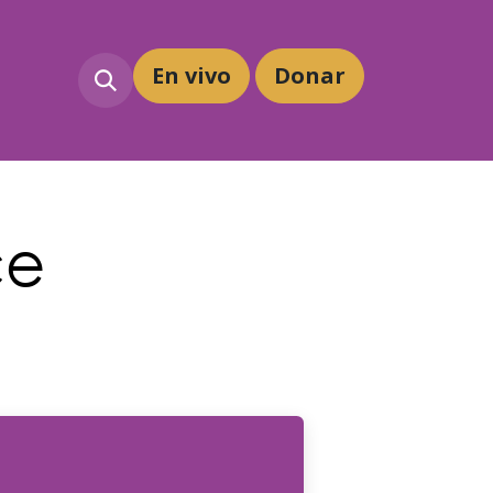
En vivo
Dona
r
ce
d