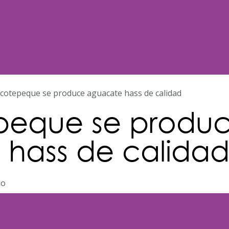
Noticias
Nosotros
Programación
cotepeque se produce aguacate hass de calidad
peque se produ
hass de calida
io