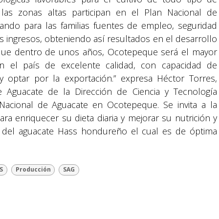
 las zonas altas participan en el Plan Nacional de
rando para las familias fuentes de empleo, seguridad
s ingresos, obteniendo así resultados en el desarrollo
o que dentro de unos años, Ocotepeque será el mayor
 el país de excelente calidad, con capacidad de
 optar por la exportación.” expresa Héctor Torres,
Suyapa Medios, es una multiplataforma de
e Aguacate de la Dirección de Ciencia y Tecnología
comunicación católica en Honduras,
 Nacional de Aguacate en Ocotepeque. Se invita a la
promovida por la Fundación para la Educación
y la Comunicación Social.
ra enriquecer su dieta diaria y mejorar su nutrición y
r del aguacate Hass hondureño el cual es de óptima
Política y privacidad
S
Producción
SAG