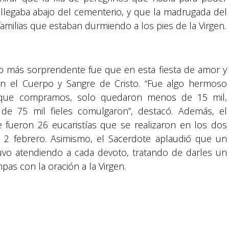
, llegaba abajo del cementerio, y que la madrugada del
amilias que estaban durmiendo a los pies de la Virgen.
lo más sorprendente fue que en esta fiesta de amor y
ron el Cuerpo y Sangre de Cristo. “Fue algo hermoso
 que compramos, solo quedaron menos de 15 mil,
e 75 mil fieles comulgaron”, destacó. Además, el
Suyapa Medios, es una multiplataforma de
e fueron 26 eucaristías que se realizaron en los dos
comunicación católica en Honduras,
 2 febrero. Asimismo, el Sacerdote aplaudió que un
promovida por la Fundación para la Educación
y la Comunicación Social.
vo atendiendo a cada devoto, tratando de darles un
pas con la oración a la Virgen.
Política y privacidad