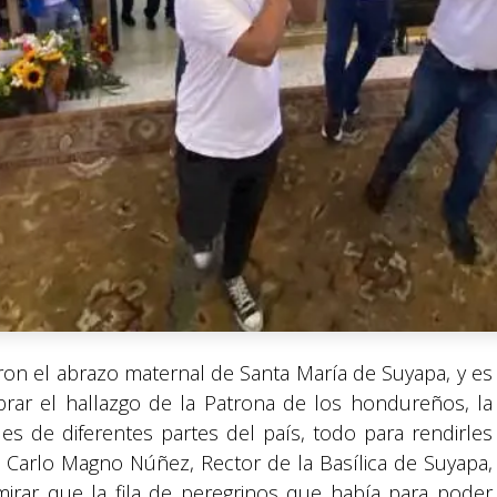
ron el abrazo maternal de Santa María de Suyapa, y es
rar el hallazgo de la Patrona de los hondureños, la
les de diferentes partes del país, todo para rendirles
e Carlo Magno Núñez, Rector de la Basílica de Suyapa,
rar que la fila de peregrinos que había para poder