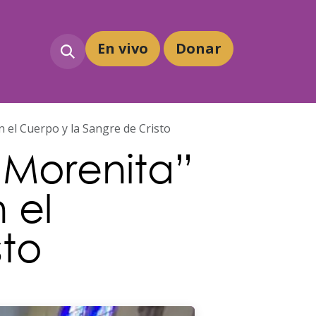
En vivo
Dona
r
on el Cuerpo y la Sangre de Cristo
a Morenita”
 el
sto