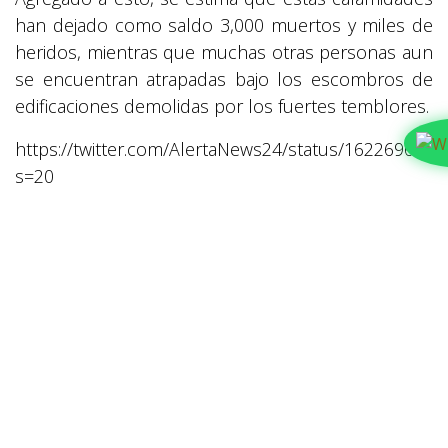
han dejado como saldo 3,000 muertos y miles de
heridos, mientras que muchas otras personas aun
se encuentran atrapadas bajo los escombros de
edificaciones demolidas por los fuertes temblores.
https://twitter.com/AlertaNews24/status/162269678
s=20
Imágenes fuertes deja lo ocurrido en ambos
países de Asia, mientras miles de rescatistas han
trabajado durante el día con el fin de recuperar de
los escombros a personas atrapadas por el
desastre. El presidente de Turquía, Recep Tayyip
Erdogan, ha catalogado lo ocurrido como "el peor
desastre que ha vivido el pais en el último siglo,
después del terremoto de 1939 en Erzincan".
Gobiernos alrededor del mundo han atendido al
llamado internacional de ayuda realizado por