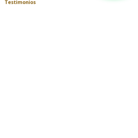
Testimonios
Editorial
ARCHIVAR
Contáctanos​​