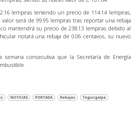
e 2.16 lempiras teniendo un precio de 114.14 lempiras,
valor será de 99.95 lempiras tras reportar una rebaja
ico mantendrá su precio de 238.13 lempiras debido al
hicular notará una rebaja de 0.06 centavos, su nuevo
a semana consecutiva que la Secretaría de Energía
ombustible.
Suyapa Medios, es una multiplataforma de
comunicación católica en Honduras,
promovida por la Fundación para la Educación
y la Comunicación Social.
as
NOTICIAS
PORTADA
Rebajas
Tegucigalpa
Política y privacidad
reservados.