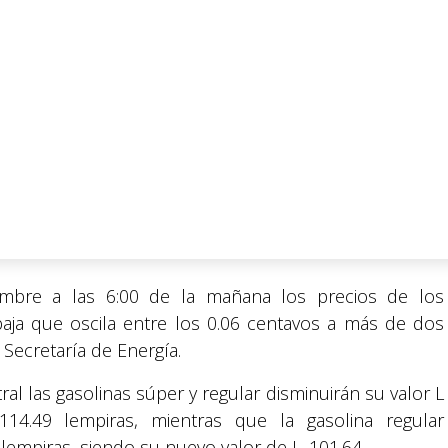
embre a las 6:00 de la mañana los precios de los
baja que oscila entre los 0.06 centavos a más de dos
 Secretaría de Energía.
tral las gasolinas súper y regular disminuirán su valor L
14.49 lempiras, mientras que la gasolina regular
lempiras, siendo su nuevo valor de L. 101.64.