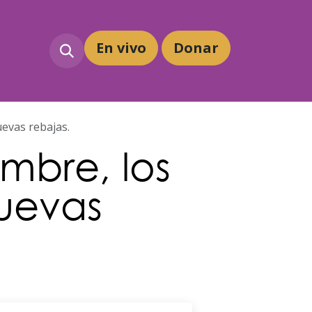
En vivo
Dona
r
uevas rebajas.
mbre, los
nuevas