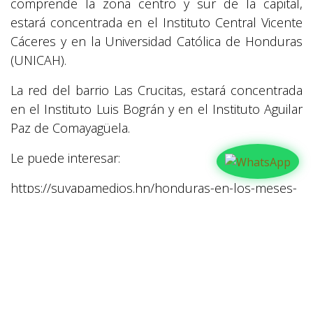
comprende la zona centro y sur de la capital,
estará concentrada en el Instituto Central Vicente
Cáceres y en la Universidad Católica de Honduras
(UNICAH).
La red del barrio Las Crucitas, estará concentrada
en el Instituto Luis Bográn y en el Instituto Aguilar
Paz de Comayagüela.
Le puede interesar:
https://suyapamedios.hn/honduras-en-los-meses-
mas-dificiles-de-la-emergencia-sanitaria/
en
Actualidad
#
ACTUALIDAD
Covid-19
Jornada de Vacunación
NOTICIAS
Vacunas
COMPARTIR